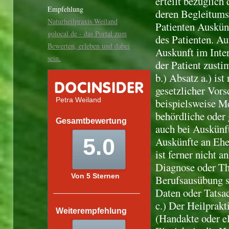
erteilt bezüglich
Empfehlung
deren Begleitums
Naturheilpraxis Weiland
Patienten Auskün
golocal.de - das Portal zum
des Patienten. Au
Bewerten, erleben und dabei
Auskunft im Inter
sein.
der Patient zust
b.) Absatz a.) is
gesetzlicher Vors
beispielsweise M
behördliche oder 
auch bei Auskünft
Auskünfte an Ehe
ist ferner nicht
Diagnose oder The
Berufsausübung st
Daten oder Tatsac
c.) Der Heilprakt
(Handakte oder el