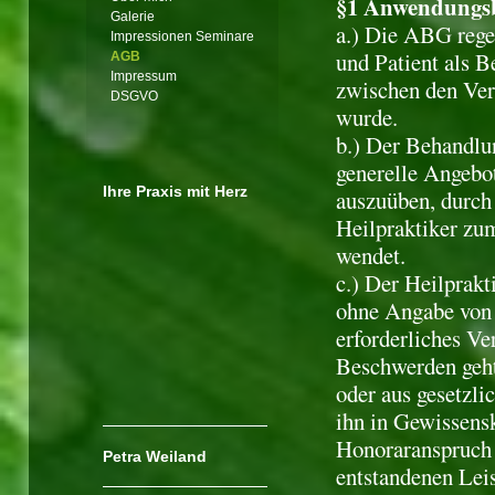
§1 Anwendungs
Galerie
a.) Die ABG rege
Impressionen Seminare
und Patient als 
AGB
Impressum
zwischen den Vert
DSGVO
wurde.
b.) Der Behandlu
generelle Angebo
Ihre Praxis mit Herz
auszuüben, durch
Heilpraktiker zu
wendet.
c.) Der Heilprakt
ohne Angabe von 
erforderliches Ve
Beschwerden geht,
oder aus gesetzli
ihn in Gewissensk
Honoraranspruch 
Petra Weiland
entstandenen Leis