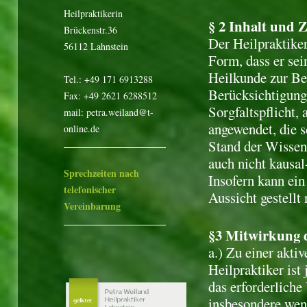
Heilpraktikerin
§ 2 Inhalt und 
Brückenstr.36
Der Heilpraktiker
56112 Lahnstein
Form, dass er se
Heilkunde zur Be
Tel.: +49 171 6913288
Berücksichtigung
Fax: +49 2621 6288512
Sorgfaltspflicht
mail: petra.weiland@t-
angewendet, die s
online.de
Stand der Wissen
auch nicht kausal-
Sprechzeiten nach
Insofern kann ein
telefonischer
Aussicht gestellt
Vereinbarung
§3 Mitwirkung d
a.) Zu einer aktiv
Heilpraktiker ist
das erforderliche
insbesondere wenn