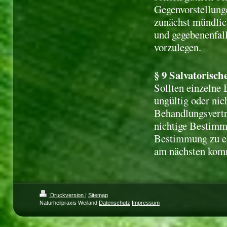
Gegenvorstellun
zunächst mündlic
und gegebenenfall
vorzulegen.
§ 9 Salvatorisch
Sollten einzelne
ungültig oder nic
Behandlungsvertra
nichtige Bestimmu
Bestimmung zu er
am nächsten kom
Druckversion
|
Sitemap
Naturheilpraxis Weiland
Datenschutz
Impressum