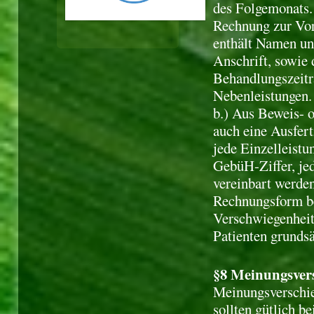
des Folgemonats. 
Rechnung zur Vor
enthält Namen un
Anschrift, sowie 
Behandlungszeitr
Nebenleistungen.
b.) Aus Beweis- 
auch eine Ausfer
jede Einzelleistu
GebüH-Ziffer, je
vereinbart werden
Rechnungsform be
Verschwiegenheits
Patienten grundsä
§8 Meinungsver
Meinungsverschi
sollten gütlich b