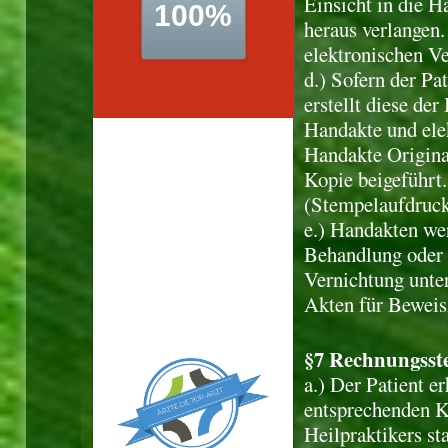
Einsicht in die H
heraus verlangen.
elektronischen Ve
d.) Sofern der Pa
erstellt diese der
Handakte und elek
Handakte Origina
Leider sind aufgrund eines
Kopie beigeführt
Problems aktuell keine
(Stempelaufdruck)
Daten verfügbar.
e.) Handakten wer
Wir kümmern uns so
schnell wie möglich
Behandlung oder 
darum und bitten um Ihr
Vernichtung unter
Verständnis!
Akten für Beweis
Ihr ÄRZTE.DE-Team
§7 Rechnungsst
a.) Der Patient 
entsprechenden K
Heilpraktikers st