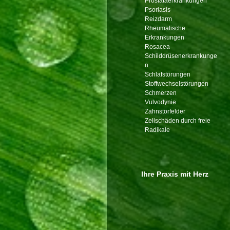
Prostataerkrankungen
Psoriasis
Reizdarm
Rheumatische
Erkrankungen
Rosacea
Schilddrüsenerkrankunge
n
Schlafstörungen
Stoffwechselstörungen
Schmerzen
Vulvodynie
Zahnstörfelder
Zellschäden durch freie
Radikale
Ihre Praxis mit Herz