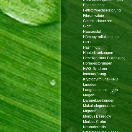
Endometriose
Fettstoffwechselstörung
Fibromyalgie
Gelenkschmerzen
Gicht
Haarausfall
Hämopyrrollaktamurie-
HPU
Hashimoto
Hauterkrankungen
Herz-Kreislauf Erkrankung
Hormonstörungen
HWS-Syndrom
Immunstörung
Kryptopyrrolurie=KPU
Lipödem
Lungenerkrankungen
Magen-
Darmerkrankungen
Makuladegeneration
Migräne
Morbus Basedow
Morbus Crohn
Neurodermitis