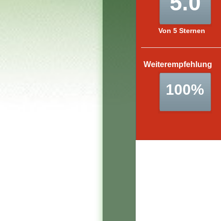
Leider sind aufgrund eine
Problems aktuell keine
Daten verfügbar.
Wir kümmern uns so
schnell wie möglich
darum und bitten um Ihr