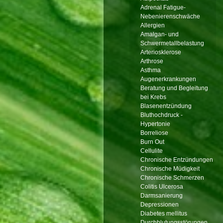
Adrenal Fatigue-
Nebenierenschwäche
Allergien
Amalgan- und
Schwermetallbelastung
Arteriosklerose
Arthrose
Asthma
Augenerkrankungen
Beratung und Begleitung
bei Krebs
Blasenentzündung
Bluthochdruck -
Hypertonie
Borreliose
Burn Out
Cellulite
Chronische Entzündungen
Chronische Müdigkeit
Chronische Schmerzen
Colitis Ulcerosa
Darmsanierung
Depressionen
Diabetes mellitus
Durchblutungsstörungen