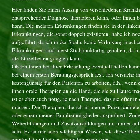
Hier finden Sie einen Auszug von verschiedenen Krankhe
entsprechender Diagnose therapieren kann, oder ihnen b
kann. Die meisten Erkrankungen finden sie in der linken
Erkrankungen, die sonst doppelt existieren, habe ich no
aufgeführt, da ich in der Spalte keine Verlinkung mache
Erkrankungen sind meist Stichpunktartig gehalten, da ma
die Einzelheiten googlen kann.
Ob ich ihnen bei ihrer Erkrankung eventuell helfen kann 
bei einem ersten Beratungsgespräch fest. Ich versuche 
kostengünstig für den Patienten zu arbeiten, d.h., wenn 
ihnen orale Therapien an die Hand, die sie zu Hause 
ist es aber auch nötig, je nach Therapie, das sie öfter i
müssen. Die Therapien, die ich in meiner Praxis anbiete,
oder einem meiner Familienmitglieder ausprobiert. Zude
Weiterbildungen und Zusatzausbildungen um immer auf
sein. Es ist mir auch wichtig zu Wissen, wie diese The
empfindet und wie es einem hinterher geht.