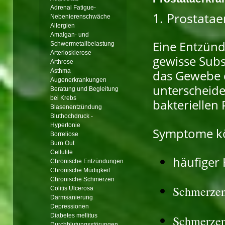
Adrenal Fatigue-
1. Prostatae
Nebenierenschwäche
Allergien
Amalgan- und
Eine Entzünd
Schwermetallbelastung
Arteriosklerose
gewisse Subs
Arthrose
Asthma
das Gewebe 
Augenerkrankungen
unterscheide
Beratung und Begleitung
bei Krebs
bakteriellen P
Blasenentzündung
Bluthochdruck -
Hypertonie
Symptome kö
Borreliose
Burn Out
Cellulite
häufiger
Chronische Entzündungen
Chronische Müdigkeit
Chronische Schmerzen
Schmerzen
Colitis Ulcerosa
Darmsanierung
Depressionen
Diabetes mellitus
Schmerzen
Durchblutungsstörungen