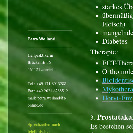
starkes Üb
übermäßige
Fleisch)
mangelnd
Diabetes
Petra Weiland
Therapie:
Heilpraktikerin
ECT-Thera
Brückenstr.36
56112 Lahnstein
Orthomole
Bioidenti
Tel.: +49 171 6913288
Mykothera
Fax: +49 2621 6288512
Horvi-Enz
mail: petra.weiland@t-
online.de
Prostatak
3.
Sprechzeiten nach
Es bestehen se
telefonischer