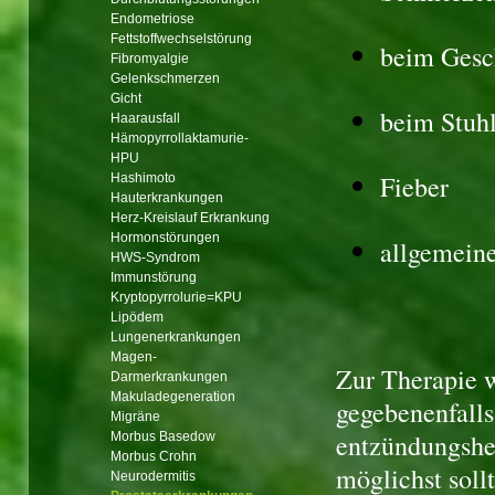
Endometriose
Fettstoffwechselstörung
beim Gesc
Fibromyalgie
Gelenkschmerzen
Gicht
beim Stuh
Haarausfall
Hämopyrrollaktamurie-
HPU
Fieber
Hashimoto
Hauterkrankungen
Herz-Kreislauf Erkrankung
Hormonstörungen
allgemeine
HWS-Syndrom
Immunstörung
Kryptopyrrolurie=KPU
Lipödem
Lungenerkrankungen
Magen-
Zur Therapie w
Darmerkrankungen
Makuladegeneration
gegebenenfalls
Migräne
entzündungshe
Morbus Basedow
Morbus Crohn
möglichst soll
Neurodermitis