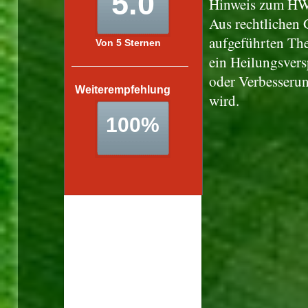
Hinweis zum HWG
Aus rechtlichen 
aufgeführten The
ein Heilungsvers
oder Verbesserun
wird.
Leider sind aufgrund eines
Problems aktuell keine
Daten verfügbar.
Wir kümmern uns so
schnell wie möglich
darum und bitten um Ihr