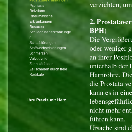
Prostataerkrankungen
verzichten, um
Psoriasis
Reizdarm
Rheumatische
2. Prostatave
Erkrankungen
Rosacea
BPH)
Schilddrüsenerkrankunge
Die Vergrößeru
n
Schlafstörungen
oder weniger g
Stoffwechselstörungen
Schmerzen
an ihrer Posit
Vulvodynie
unterhalb der 
Zahnstörfelder
Zellschäden durch freie
Harnröhre. Die
Radikale
die Prostata v
kann es in ein
lebensgefährli
Ihre Praxis mit Herz
nicht mehr ent
führen kann.
Ursache sind e