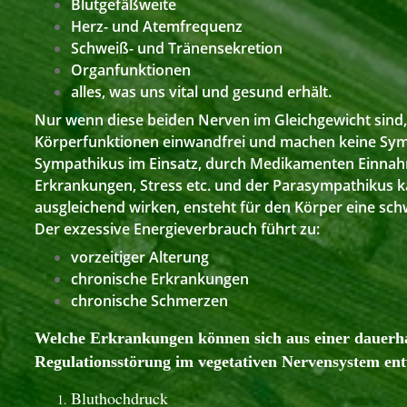
Blutgefäßweite
Herz- und Atemfrequenz
Schweiß- und Tränensekretion
Organfunktionen
alles, was uns vital und gesund erhält.
​Nur wenn diese beiden Nerven im Gleichgewicht sind,
Körperfunktionen einwandfrei und machen keine Symp
Sympathikus im Einsatz, durch Medikamenten Einnah
Erkrankungen, Stress etc. und der Parasympathikus 
ausgleichend wirken, ensteht für den Körper eine sch
Der exzessive Energieverbrauch führt zu:
vorzeitiger Alterung
chronische Erkrankungen
chronische Schmerzen
Welche Erkrankungen können sich aus einer dauerh
Regulationsstörung im vegetativen Nervensystem en
Bluthochdruck