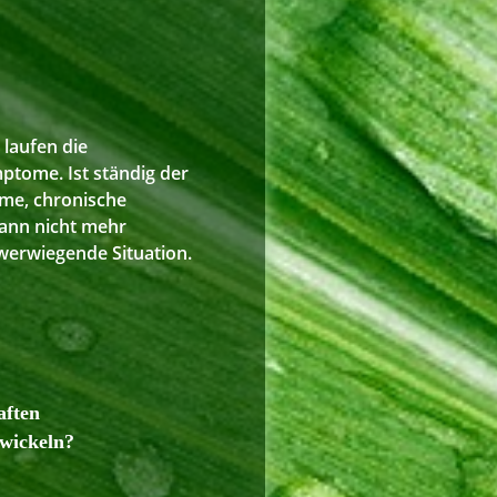
 laufen die
tome. Ist ständig der
me, chronische
kann nicht mehr
werwiegende Situation.
aften
twickeln?