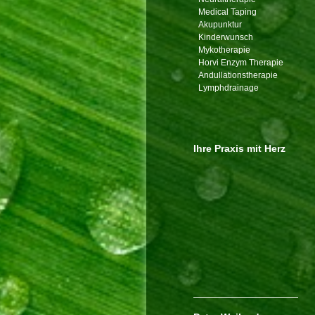
Medical Taping
Akupunktur
Kinderwunsch
Mykotherapie
Horvi Enzym Therapie
Andullationstherapie
Lymphdrainage
Ihre Praxis mit Herz