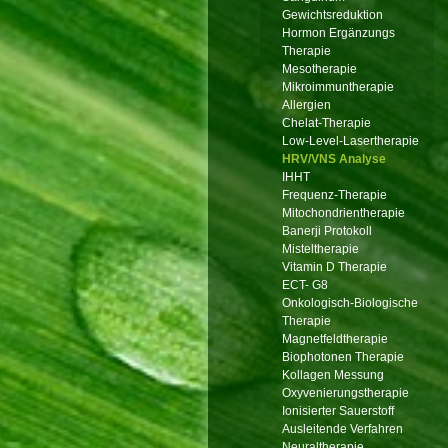
Gewichtsreduktion
Hormon Ergänzungs
Therapie
Mesotherapie
Mikroimmuntherapie
Allergien
Chelat-Therapie
Low-Level-Lasertherapie
HRV/VNS Analyse
IHHT
Frequenz-Therapie
Mitochondrientherapie
Banerji Protokoll
Misteltherapie
Vitamin D Therapie
ECT- G8
Onkologisch-Biologische
Therapie
Magnetfeldtherapie
Biophotonen Therapie
Kollagen Messung
Oxyvenierungstherapie
Ionisierter Sauerstoff
Ausleitende Verfahren
Neuraltherapie