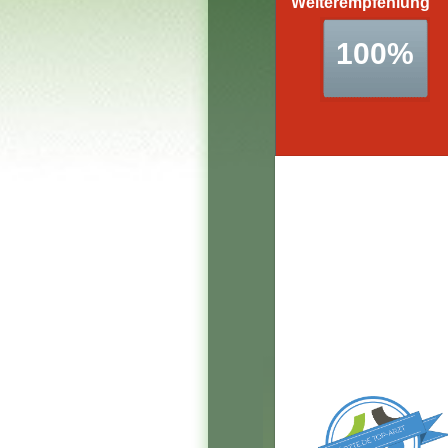
Leider sind aufgrund eine
Problems aktuell keine
Daten verfügbar.
Wir kümmern uns so
schnell wie möglich
darum und bitten um Ihr
Verständnis!
Ihr ÄRZTE.DE-Team