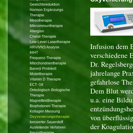
Gewichtsreduktion
Hormon Ergänzungs
Therapie
Mesotherapie
Mikroimmuntherapie
Allergien
Chelat-Therapie
Low-Level-Lasertherapie
Infusion dem 
HRV/VNS Analyse
IHHT
verschiedene E
Frequenz-Therapie
Dr. Regelsberg
Mitochondrientherapie
Banerji Protokoll
jahrelange Pra
Misteltherapie
Vitamin D Therapie
gefahrlose The
ECT- G8
Dem Blut werde
Onkologisch-Biologische
Therapie
u.a. eine Bild
Magnetfeldtherapie
Biophotonen Therapie
entzündungsh
Kollagen Messung
von überflüss
Oxyvenierungstherapie
Ionisierter Sauerstoff
der Koagulati
Ausleitende Verfahren
Neuraltherapie