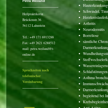
Petra Weiland
Hauterkrankunge
Schwindel, Tinn
Heilpraktikerin
Herzkreislaufer
Brückenstr.36
Arthritis
56112 Lahnstein
Neurodermitis
Borreliose
Tel.: +49 171 6913288
sämtliche Chron
Fax: +49 2621 6288512
Darmerkrankung
mail: petra.weiland@t-
Wundheilungsst
online.de
Stoffwechseler
Wassereinlager
Sprechzeiten nach
Schlafstörungen
telefonischer
Asthma bronchi
Vereinbarung
Immunschwäch
Darmerkrankunge
begleitend bei I
Krebsbegleitther
Anti-Aging