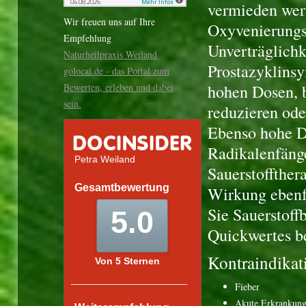
vermieden wer
Wir freuen uns auf Ihre
Oxyvenierungs
Empfehlung
Unverträglichk
Naturheilpraxis Weiland
Prostazyklinsy
golocal.de - das Portal zum
Bewerten, erleben und dabei
hohen Dosen, 
sein.
reduzieren ode
Ebenso hohe D
Radikalenfänge
Sauerstoffther
Wirkung ebenfa
Sie Sauerstoff
Quickwertes b
Kontraindikat
Fieber
Akute Erkrankunge