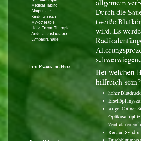
allgemein verb
Medical Taping
Durch die Saue
Akupunktur
Kinderwunsch
(weiße Blutkö
Mykotherapie
Horvi Enzym Therapie
wird. Es werd
Andullationstherapie
Radikalenfänge
Lymphdrainage
Alterungsproze
schwerwiegend
Ihre Praxis mit Herz
Bei welchen 
hilfreich sein?
hoher Blutdruck
Erschöpfungszu
Auge: Grüner St
Optikusatrophie,
Zentralarterien
Renaud Syndro
Durchblutungsstö