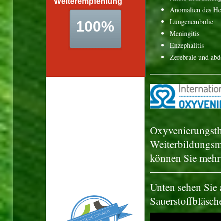
Anomalien des Her
Lungenembolie
Meningitis
Enzephalitis
Zerebrale und abd
Leider sind aufgrund eines
Problems aktuell keine
Daten verfügbar.
Oxyvenierungsth
Wir kümmern uns so
schnell wie möglich
Weiterbildungsm
darum und bitten um Ihr
können Sie mehr
Verständnis!
Unten sehen Sie 
Ihr ÄRZTE.DE-Team
Sauerstoffbläsch