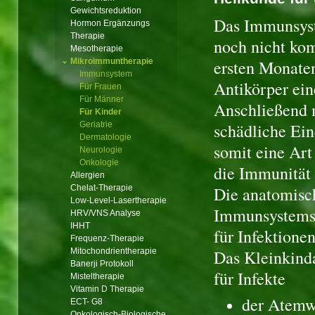
Gewichtsreduktion
Das Immunsyst
Hormon Ergänzungs
Therapie
noch nicht kom
Mesotherapie
Mikroimmuntherapie
ersten Monaten
Immunsystem
Antikörper ein
Für Frauen
Für Männer
Anschließend 
Für Kinder
Geriatrie
schädliche Ein
Dermatologie
somit eine Art
Neurologie
Onkologie
die Immunität 
Allergien
Chelat-Therapie
Die anatomisc
Low-Level-Lasertherapie
Immunsystems 
HRV/VNS Analyse
IHHT
für Infektionen
Frequenz-Therapie
Mitochondrientherapie
Das Kleinkindal
Banerji Protokoll
für Infekte
Misteltherapie
Vitamin D Therapie
der Atem
ECT- G8
Onkologisch-Biologische