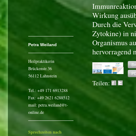
Immunreaktion
Wirkung ausüb
Durch die Ver
Zytokine) in n
Organismus au
Petra Weiland
hervorragend 
Heilpraktikerin
Br
Brückenstr.36
PD
56112 Lahnstein
Teilen:
Tel.: +49 171 6913288
Fax: +49 2621 6288512
mail: petra.weiland@t-
online.de
Sprechzeiten nach