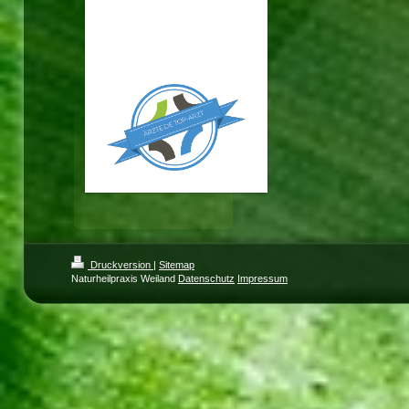
darum und bitten um Ihr
Verständnis!
Ihr ÄRZTE.DE-Team
Druckversion
|
Sitemap
Naturheilpraxis Weiland
Datenschutz
Impressum