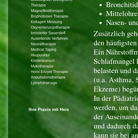
Bronchiti
Therapie
Mittelohr
Magnetfeldtherapie
Biophotonen Therapie
Nasen- un
Kollagen Messung
Oxyvenierungstherapie
Zusätzlich ge
Ionisierter Sauerstoff
Ausleitende Verfahren
den häufigsten
Neuraltherapie
Ein Nährstoff
Medical Taping
Akupunktur
Schlafmangel 
Kinderwunsch
Mykotherapie
belasten und d
Horvi Enzym Therapie
(u.a. Asthma, 
Andullationstherapie
Lymphdrainage
Ekzeme) begün
In der Pädiatr
werden, um da
Ihre Praxis mit Herz
der Auseinande
und dadurch da
kann sie bei a